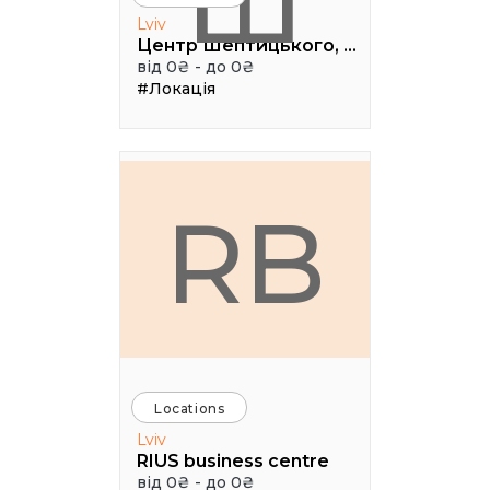
Ш
Lviv
Центр Шептицького, 1 поверх, паркова аудиторія
від 0₴ - до 0₴
#Локація
RB
Locations
Lviv
RIUS business centre
від 0₴ - до 0₴