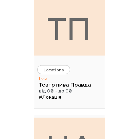
ТП
Locations
Lviv
Театр пива Правда
від 0₴ - до 0₴
#Локація