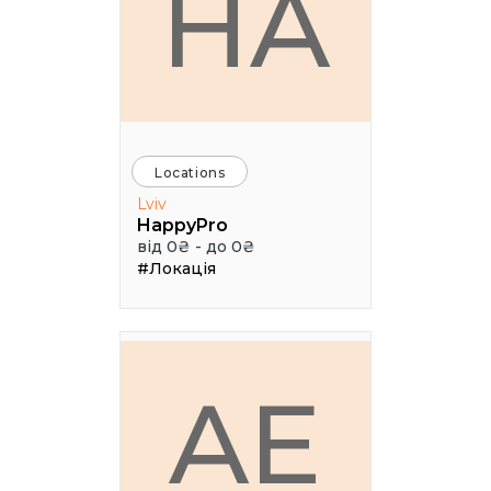
HA
Locations
Lviv
HappyPro
від 0₴ - до 0₴
#Локація
AE