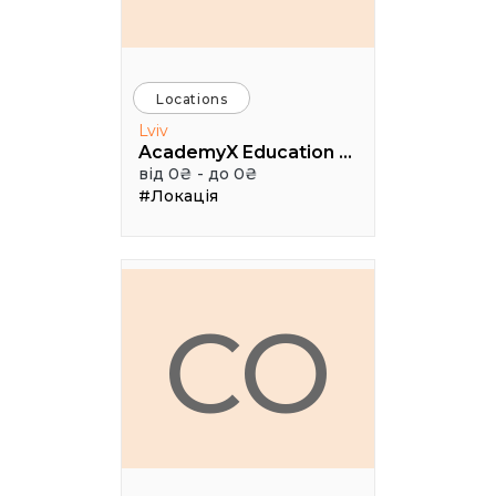
Locations
Lviv
AcademyX Education Hub
від 0₴ - до 0₴
#Локація
CO