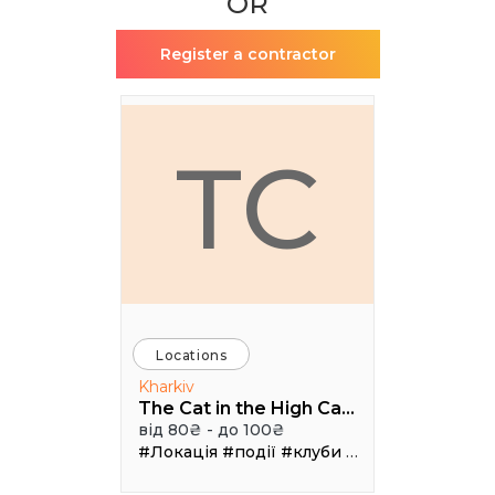
OR
Register a contractor
TC
Locations
Kharkiv
The Cat in the High Castle
від 80₴ - до 100₴
#Локація
#події
#клуби
#Зал