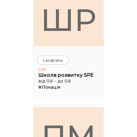
ШР
Locations
Lviv
Школа розвитку SPE
від 0₴ - до 0₴
#Локація
ПМ