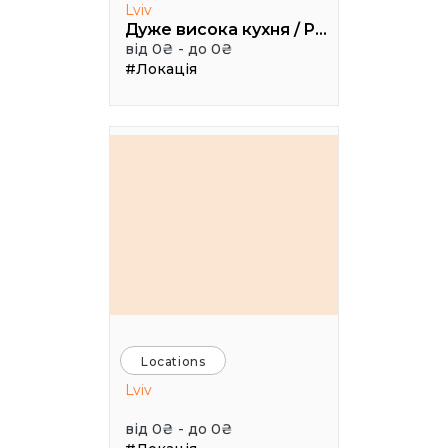
Lviv
Дуже висока кухня / Pretty High Kitchen
від 0₴ - до 0₴
#Локація
Locations
Lviv
від 0₴ - до 0₴