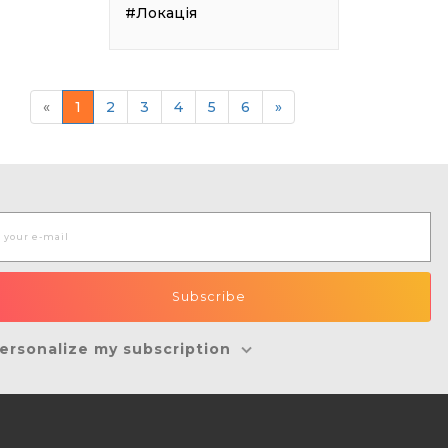
#Локація
«
1
2
3
4
5
6
»
ersonalize my subscription