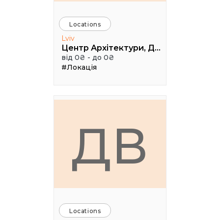
Locations
Lviv
Центр Архітектури, Дизайну та Урбаністики Порохова ВЕЖА
від 0₴ - до 0₴
#Локація
ДВ
Locations