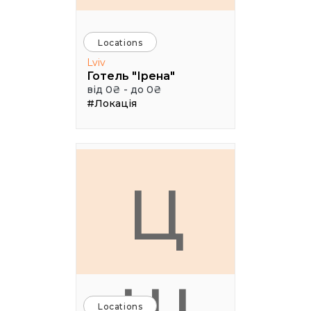
Locations
Lviv
Готель "Ірена"
від 0₴ - до 0₴
#Локація
Ц
Locations