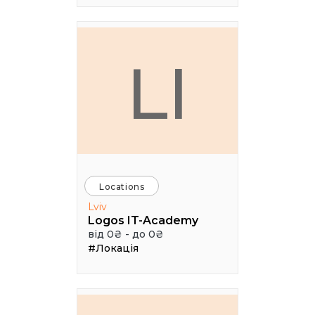
LI
Locations
Lviv
Logos IT-Academy
від 0₴ - до 0₴
#Локація