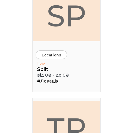
SP
Locations
Lviv
Split
від 0₴ - до 0₴
#Локація
ТР