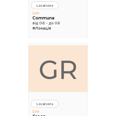
Locations
Lviv
Communa
від 0₴ - до 0₴
#Локація
GR
Locations
Lviv