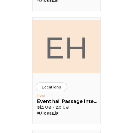
#Локація
EH
Locations
Lviv
Event hall Passage Interdit
від 0₴ - до 0₴
#Локація