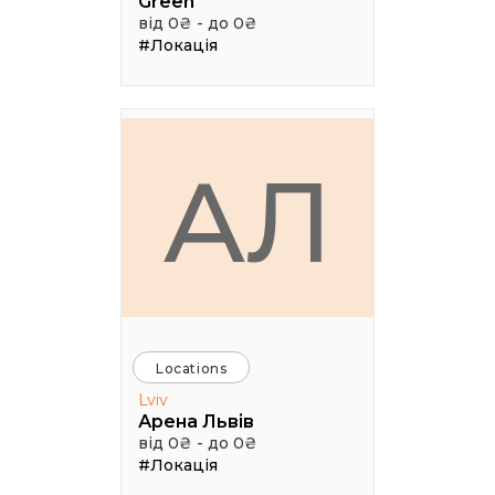
Green
від 0₴ - до 0₴
#Локація
АЛ
Locations
Lviv
Арена Львів
від 0₴ - до 0₴
#Локація