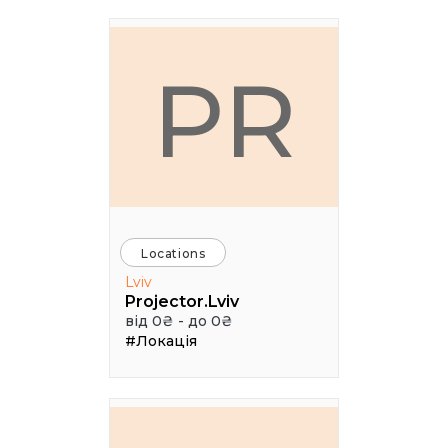
PR
Locations
Lviv
Projector.Lviv
від 0₴ - до 0₴
#Локація