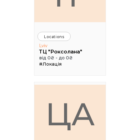
Locations
Lviv
ТЦ "Роксолана"
від 0₴ - до 0₴
#Локація
ЦА