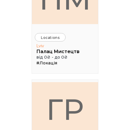
Locations
Lviv
Палац Мистецтв
від 0₴ - до 0₴
#Локація
ГР