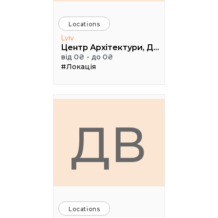
Locations
Lviv
Центр Архітектури, Дизайну та Урбаністики Порохова ВЕЖА
від 0₴ - до 0₴
#Локація
ДВ
Locations