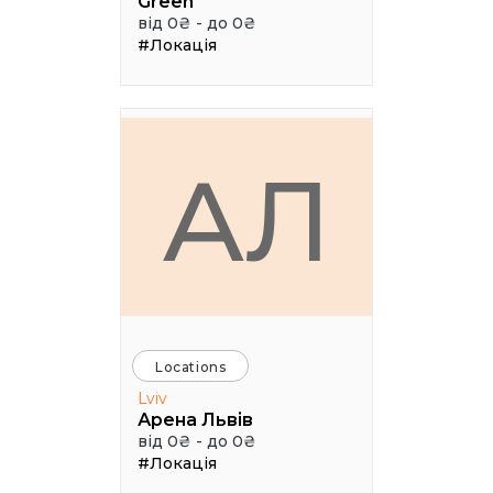
Green
від 0₴ - до 0₴
#Локація
АЛ
Locations
Lviv
Арена Львів
від 0₴ - до 0₴
#Локація