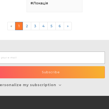
#Локація
«
1
2
3
4
5
6
»
ersonalize my subscription