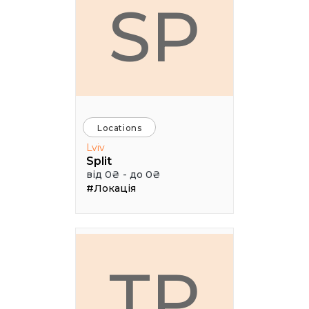
SP
Locations
Lviv
Split
від 0₴ - до 0₴
#Локація
ТР