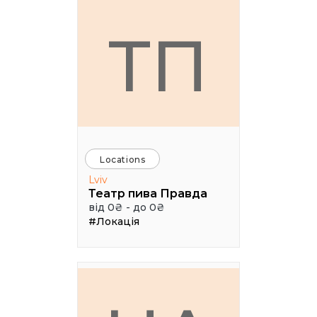
ТП
Locations
Lviv
Театр пива Правда
від 0₴ - до 0₴
#Локація