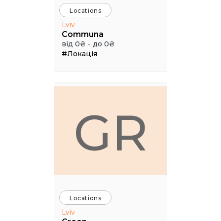
Locations
Lviv
Communa
від 0₴ - до 0₴
#Локація
GR
Locations
Lviv