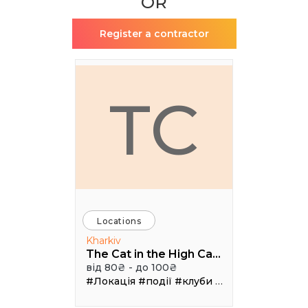
OR
Register a contractor
TC
Locations
Kharkiv
The Cat in the High Castle
від 80₴ - до 100₴
#Локація
#події
#клуби
#Зал