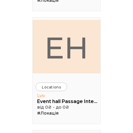
#Локація
EH
Locations
Lviv
Event hall Passage Interdit
від 0₴ - до 0₴
#Локація