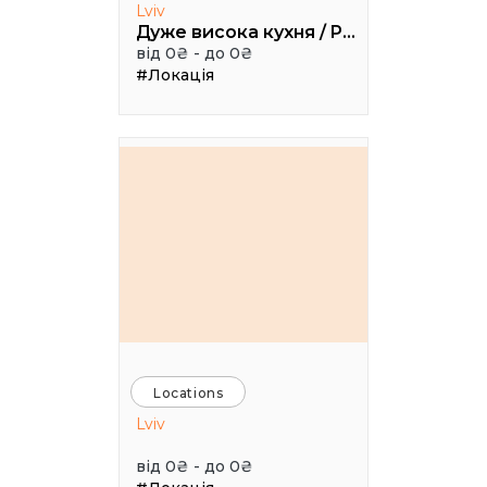
Lviv
Дуже висока кухня / Pretty High Kitchen
від 0₴ - до 0₴
#Локація
Locations
Lviv
від 0₴ - до 0₴