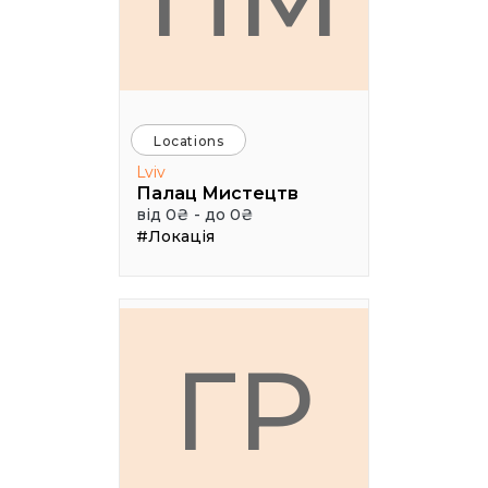
Locations
Lviv
Палац Мистецтв
від 0₴ - до 0₴
#Локація
ГР