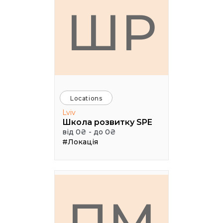
ШР
Locations
Lviv
Школа розвитку SPE
від 0₴ - до 0₴
#Локація
ПМ