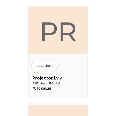
PR
Locations
Lviv
Projector.Lviv
від 0₴ - до 0₴
#Локація