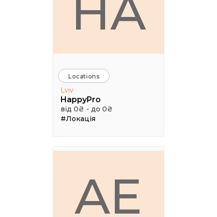
HA
Locations
Lviv
HappyPro
від 0₴ - до 0₴
#Локація
AE