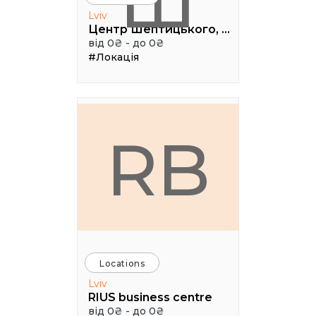
Ш
Lviv
Центр Шептицького, 1 поверх, паркова аудиторія
від 0₴ - до 0₴
#Локація
RB
Locations
Lviv
RIUS business centre
від 0₴ - до 0₴