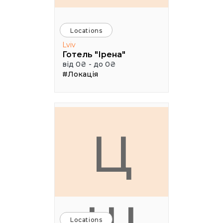
Locations
Lviv
Готель "Ірена"
від 0₴ - до 0₴
#Локація
Ц
Locations