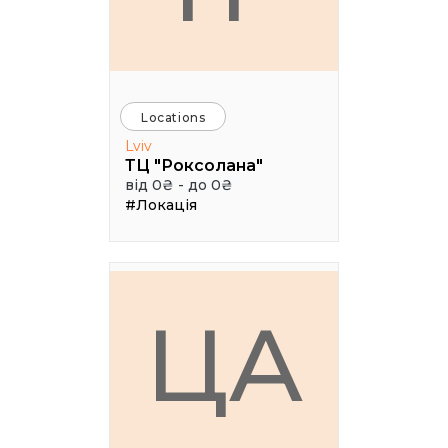
Locations
Lviv
ТЦ "Роксолана"
від 0₴ - до 0₴
#Локація
ЦА