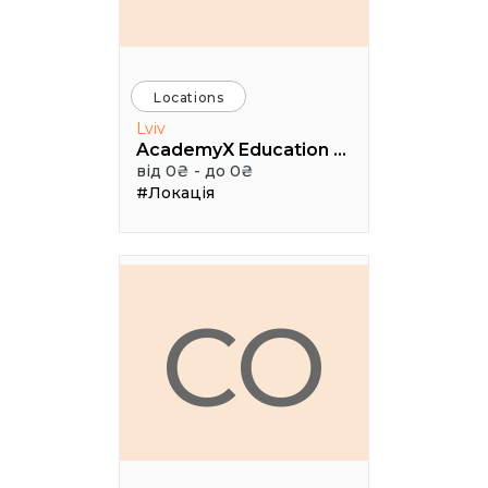
Locations
Lviv
AcademyX Education Hub
від 0₴ - до 0₴
#Локація
CO