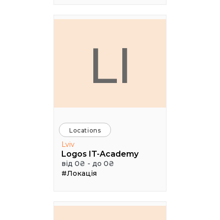
LI
Locations
Lviv
Logos IT-Academy
від 0₴ - до 0₴
#Локація