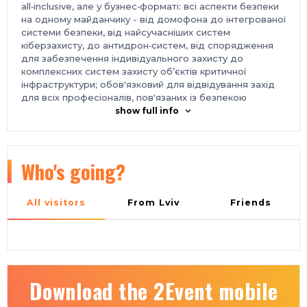
all‑inclusive, але у бузнес‑форматі: всі аспекти безпеки
на одному майданчику - від домофона до інтегрованої
системи безпеки, від найсучасніших систем
кіберзахисту, до антидрон‑систем, від спорядження
для забезпечення індивідуального захисту до
комплексних систем захисту об’єктів критичної
інфраструктури; обов'язковий для відвідування захід
для всіх професіоналів, пов'язаних із безпекою
громадян та держави, інфраструктури та режимних
show full info
об’єктів - спільне проведення із виставкою «Технології
захисту/Пожтех» та найбільшою промисловою
виставкою в Україні «Міжнародний промисловий
форум» найкраще місце для прем'єрних показів та
Who's going?
презентацій - професійне відвідування, увага
провідних ЗМІ. вдале розташування у 10 хвилинах пішки
від метро; безпечний простір - у разі виникнення
All visitors
From Lviv
Friends
повітряних тривог, Міжнародний виставковий центр
обладнаний підземними укриттями;
ЦІЛЬОВА АУДИТОРІЯ
компанії, що займаються
проектуванням, монтажем, інтеграцією та продажем
систем безпеки охоронні компанії менеджери з
безпеки найвищої та середньої ланки приватних
Download the 2Event mobile
підприємств різних сфер економіки, режимних об'єктів
та об'єктів критичної інфраструктури представники