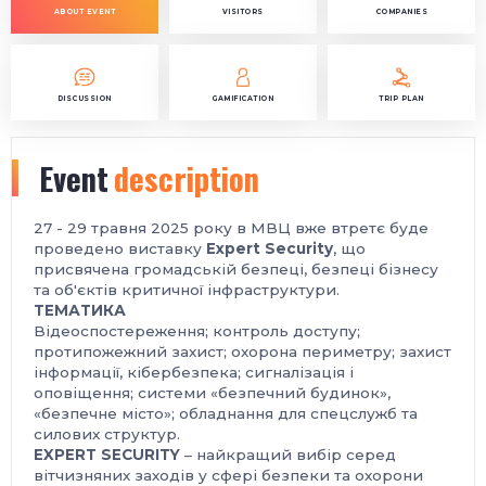
ABOUT EVENT
VISITORS
COMPANIES
DISCUSSION
GAMIFICATION
TRIP PLAN
Event
description
27 - 29 травня 2025 року в МВЦ вже втретє буде
проведено виставку
Expert Security
, що
присвячена громадській безпеці, безпеці бізнесу
та об'єктів критичної інфраструктури.
ТЕМАТИКА
Відеоспостереження; контроль доступу;
протипожежний захист; охорона периметру; захист
інформації, кібербезпека; сигналізація і
оповіщення; системи «безпечний будинок»,
«безпечне місто»; обладнання для спецслужб та
силових структур.
EXPERT SECURITY
– найкращий вибір серед
вітчизняних заходів у сфері безпеки та охорони