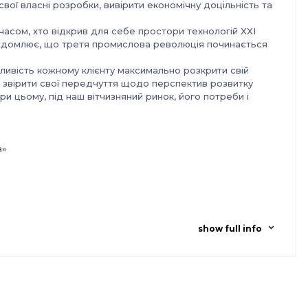
свої власні розробки, вивірити економічну доцільність та
з часом, хто відкрив для себе простори технологій XXI
усвідомлює, що третя промислова революція починається
ливість кожному клієнту максимально розкрити свій
у, звірити свої передчуття щодо перспектив розвитку
и цьому, під наш вітчизняний ринок, його потреби і
а»
show full info