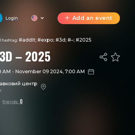
Add an event
Login
#addit; #expo; #3d; #–; #2025
al hashtag:
 3D – 2025
00 AM
-
November 09 2024, 7:00 AM
тавковий центр
e
0
friends: