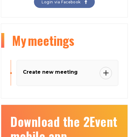
Login via Facebook
My
meetings
Create new meeting
Download the 2Event
mobile app