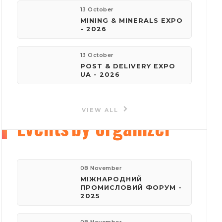
13 October
MINING & MINERALS EXPO
e-mail:
- 2026
reklama@iec-expo.com.ua
13 October
Visit website
POST & DELIVERY EXPO
UA - 2026
VIEW ALL
Events
by organizer
08 November
МІЖНАРОДНИЙ
ПРОМИСЛОВИЙ ФОРУМ -
2025