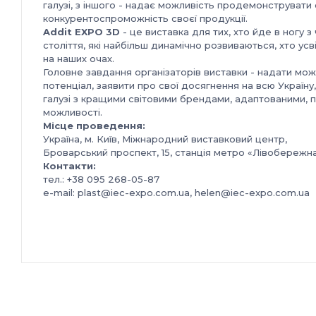
галузі, з іншого - надає можливість продемонструвати 
конкурентоспроможність своєї продукції.
Addit EXPO 3D
- це виставка для тих, хто йде в ногу 
століття, які найбільш динамічно розвиваються, хто 
на наших очах.
Головне завдання організаторів виставки - надати мож
потенціал, заявити про свої досягнення на всю Україн
галузі з кращими світовими брендами, адаптованими, пр
можливості.
Місце проведення:
Україна, м. Київ, Міжнародний виставковий центр,
Броварський проспект, 15, станція метро «Лівобережн
Контакти:
тел.: +38 095 268-05-87
e-mail: plast@iec-expo.com.ua, helen@iec-expo.com.ua
https://www.iec-expo.com.ua/addit-2025.html