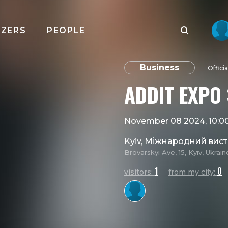
IZERS
PEOPLE
Business
Offici
ADDIT EXPO
November 08 2024, 10:
Kyiv, Міжнародний вис
Brovarskyi Ave, 15, Kyiv, Ukrain
1
0
visitors:
from my city: