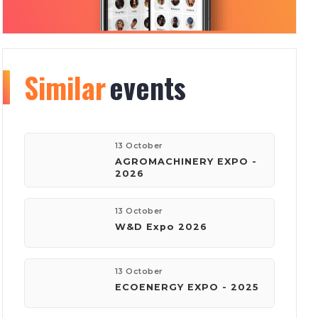
Similar
Organizer
events
info
177
150
13 October
AGROMACHINERY EXPO -
2026
events
visitors
13 October
W&D Expo 2026
company:
Київ Глобал Експо
13 October
ECOENERGY EXPO - 2025
phone:
(044) 201-11-61